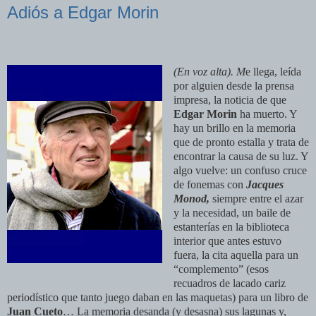
Adiós a Edgar Morin
(En voz alta). M
e llega, leída
por alguien desde la prensa
impresa, la noticia de que
Edgar Morin
ha muerto. Y
hay un brillo en la memoria
que de pronto estalla y trata de
encontrar la causa de su luz. Y
algo vuelve: un confuso cruce
de fonemas con
Jacques
Monod,
siempre entre el azar
y la necesidad, un baile de
estanterías en la biblioteca
interior que antes estuvo
fuera, la cita aquella para un
“complemento” (esos
recuadros de lacado cariz
periodístico que tanto juego daban en las maquetas) para un libro de
Juan Cueto
… La memoria desanda (y desasna) sus lagunas y,