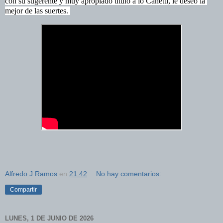
con su sugerente y muy apropiado título a lo Canetti, le deseo la 
mejor de las suertes.
Alfredo J Ramos
en
21:42
No hay comentarios:
Compartir
LUNES, 1 DE JUNIO DE 2026