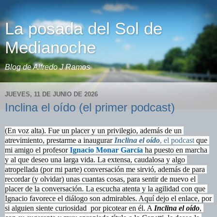
La posada del Sol de
Medianoche
Blog de Alfredo J Ramos
JUEVES, 11 DE JUNIO DE 2026
Inclina el oído (el primer podcast)
(En voz alta). Fue un placer y un privilegio, además de un 
atrevimiento, prestarme a inaugurar 
Inclina el oído
, el podcast 
que 
mi amigo el profesor 
Ignacio Monar García
 ha puesto en marcha 
y al que deseo una larga vida. La extensa, caudalosa y algo 
atropellada (por mi parte) conversación me sirvió, además de para 
recordar (y olvidar) unas cuantas cosas, para sentir de nuevo el 
placer de la conversación. La escucha atenta y la agilidad con que 
Ignacio favorece el diálogo son admirables. Aquí dejo el enlace, por 
si alguien siente curiosidad  por picotear en él. A 
Inclina el oído
, 